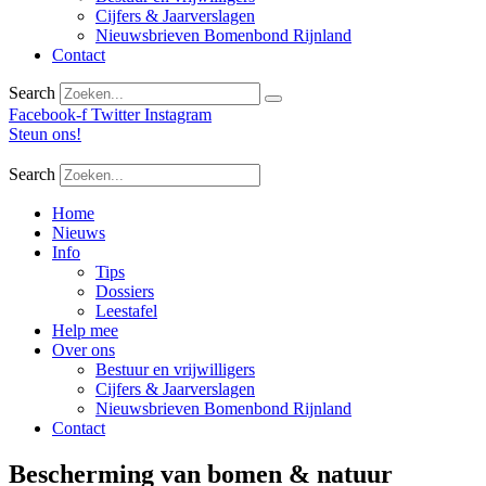
Cijfers & Jaarverslagen
Nieuwsbrieven Bomenbond Rijnland
Contact
Search
Facebook-f
Twitter
Instagram
Steun ons!
Search
Home
Nieuws
Info
Tips
Dossiers
Leestafel
Help mee
Over ons
Bestuur en vrijwilligers
Cijfers & Jaarverslagen
Nieuwsbrieven Bomenbond Rijnland
Contact
Bescherming van bomen & natuur